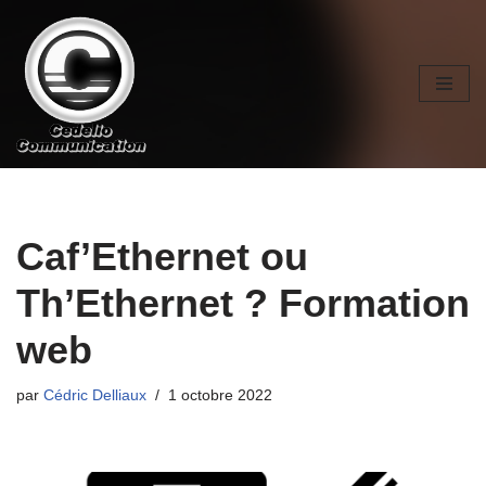
Aller
au
contenu
Caf’Ethernet ou
Th’Ethernet ? Formation
web
par
Cédric Delliaux
1 octobre 2022