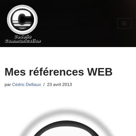
Aller
au
contenu
Mes références WEB
par
Cédric Delliaux
23 avril 2013